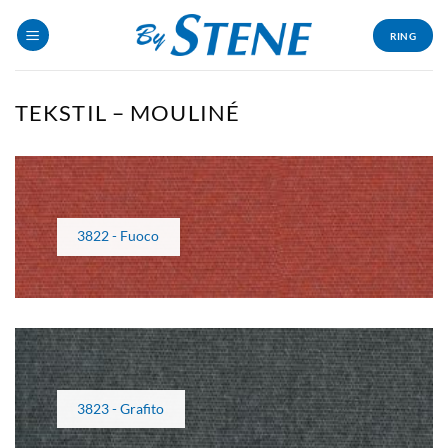
Skip
to
RING
content
TEKSTIL – MOULINÉ
3822 - Fuoco
3823 - Grafito