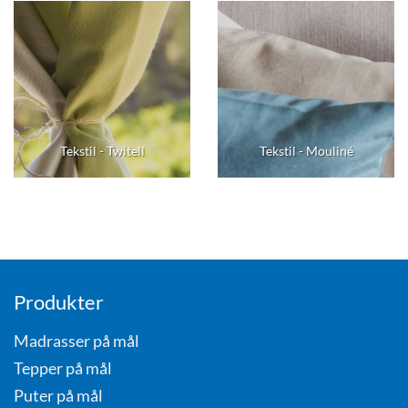
Tekstil - Twitell
Tekstil - Mouliné
Produkter
Madrasser på mål
Tepper på mål
Puter på mål