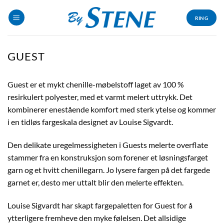
Skip
to
RING
content
GUEST
Guest er et mykt chenille-møbelstoff laget av 100 %
resirkulert polyester, med et varmt melert uttrykk. Det
kombinerer enestående komfort med sterk ytelse og kommer
i en tidløs fargeskala designet av Louise Sigvardt.
Den delikate uregelmessigheten i Guests melerte overflate
stammer fra en konstruksjon som forener et løsningsfarget
garn og et hvitt chenillegarn. Jo lysere fargen på det fargede
garnet er, desto mer uttalt blir den melerte effekten.
Louise Sigvardt har skapt fargepaletten for Guest for å
ytterligere fremheve den myke følelsen. Det allsidige