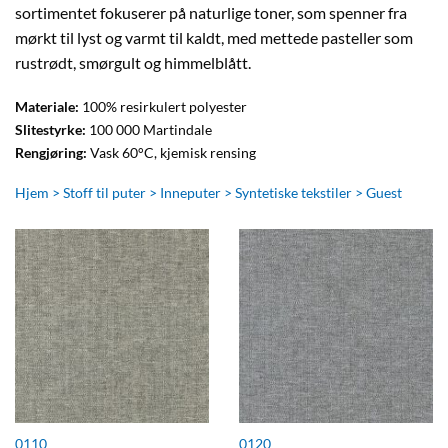
sortimentet fokuserer på naturlige toner, som spenner fra
mørkt til lyst og varmt til kaldt, med mettede pasteller som
rustrødt, smørgult og himmelblått.
Materiale:
100% resirkulert polyester
Slitestyrke:
100 000 Martindale
Rengjøring:
Vask 60°C, kjemisk rensing
Hjem
>
Stoff til puter
>
Inneputer
>
Syntetiske tekstiler
>
Guest
0110
0120