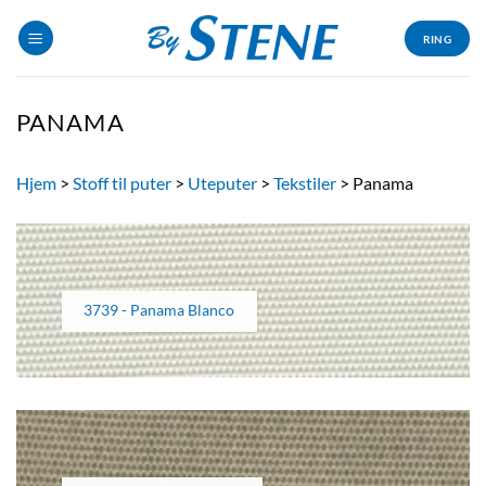
Skip
to
RING
content
PANAMA
Hjem
>
Stoff til puter
>
Uteputer
>
Tekstiler
>
Panama
3739 - Panama Blanco